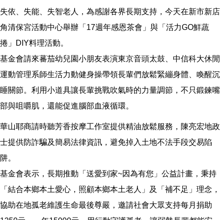
失依、失能、失智老人，為感謝各界長期支持，今天在新市新店
角清保宮活動中心舉辦「17週年感恩茶會」與「活力GO鮮蔬
捲」DIY料理活動。
基金會請來蕃茄幼兒園小朋友表演東京音頭太鼓、中信科大休閒
運動管理系師生活力動健身操帶領長輩們放鬆緊繃身體、喚醒沉
睡關節。利用小道具讓長輩挑戰吹氣時的力量調節，不只鍛鍊嘴
部與咀嚼肌，還能促進腦部血液循環。
華山耶商請時聽芳香按摩工作室提供精油放鬆服務，陳亮宏地政
士提供防詐騙及簡易法律資訊，避免掉入土地不法手段交易陷
阱。
基金會表示，長期推動「送愛到家~因為有您」公益計畫，秉持
「結合本鄉本土愛心，照顧本鄉本土老人」及「補不足」理念，
協助在地孤老維護生命最後尊嚴，邀請社會大眾支持每月捐助