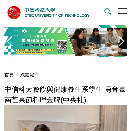
跳
到
主
要
內
容
區
首頁
媒體報導
中信科大餐飲與健康養生系學生 勇奪臺
南芒果節料理金牌(中央社)