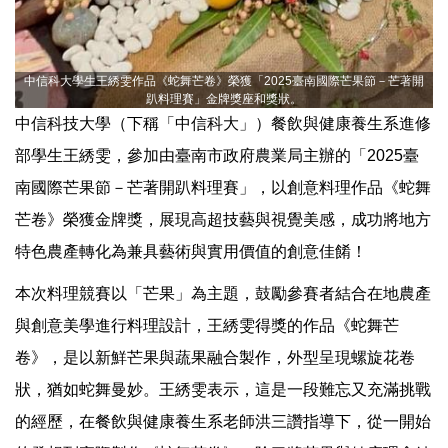
中信科大學生王綉雯作品《蛇舞芒卷》榮獲「2025臺南國際芒果節－芒著開
趴料理賽」金牌獎座和獎狀。
中信科技大學（下稱「中信科大」）餐飲與健康養生系進修
部學生王綉雯，參加由臺南市政府農業局主辦的「2025臺
南國際芒果節－芒著開趴料理賽」，以創意料理作品《蛇舞
芒卷》榮獲金牌獎，展現高超技藝與視覺美感，成功將地方
特色農產轉化為兼具藝術與實用價值的創意佳餚！
本次料理競賽以「芒果」為主題，鼓勵參賽者結合在地農產
與創意美學進行料理設計，王綉雯得獎的作品《蛇舞芒
卷》，是以新鮮芒果與蔬果融合製作，外型呈現螺旋花卷
狀，猶如蛇舞曼妙。王綉雯表示，這是一段難忘又充滿挑戰
的經歷，在餐飲與健康養生系老師洪三讚指導下，從一開始