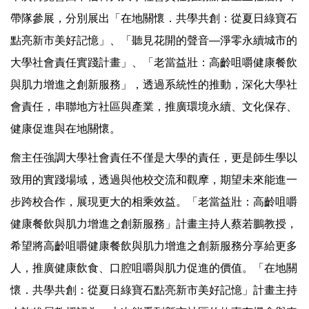
帶隊參展，分別展出「在地關懷．共學共創：從夏日綠寶石
點亮新市美好記憶」、「聽見花開的聲音—淨零永續城市的
大學社會責任實踐計畫」、「老當益壯：高齡咀嚼健康餐飲
與肌力增進之創新服務」，透過系統性的推動，深化大學社
會責任，串聯地方社區與產業，推廣環境永續、文化保存、
健康促進與在地關懷。
詹主任強調大學社會責任不僅是大學的責任，更是師生學以
致用的實踐場域，透過與他校交流和觀摩，期望未來能進一
步跨校合作，展現更大的相乘效益。「老當益壯：高齡咀嚼
健康餐飲與肌力增進之創新服務」計畫主持人蔡若鵬教授，
希望將高齡咀嚼健康餐飲與肌力增進之創新服務分享給更多
人，推廣健康飲食、口腔咀嚼與肌力促進的價值。「在地關
懷．共學共創：從夏日綠寶石點亮新市美好記憶」計畫主持