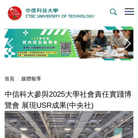
跳
到
主
要
內
容
區
首頁
媒體報導
中信科大參與2025大學社會責任實踐博
覽會 展現USR成果(中央社)