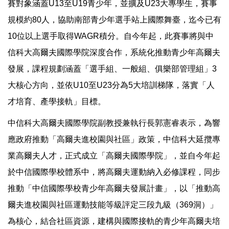
賽對象涵蓋U13至U19青少年，並擴及U23大專學生，賽事
規模約80人，協助南部青少年選手站上國際舞臺，迄今已有
10位以上選手取得WAGR積分。自今年起，此賽事將與中
信科大高爾夫國際學院深度合作，系統化推動青少年高爾夫
發展，課程規劃涵蓋「選手組、一般組、俱樂部管理組」3
大核心方向，並依U10至U23分為5大培訓梯隊，落實「人
才培育、產學接軌」目標。
中信科大高爾夫國際學院副教授兼執行長郭憲睿表示，為響
應政府推動「高爾夫進校園與社區」政策，中信科大延攬專
業高爾夫人才，正式成立「高爾夫國際學院」，並自今年起
於中信國際學校體系中，將高爾夫運動納入必修課程，同步
推動「中信國際學校青少年高爾夫發展計畫」，以「推動高
爾夫進校園與社區運動技能等級評定三段九級（369洞）」
為核心，結合社區資源，建構與國際接軌的青少年高爾夫培