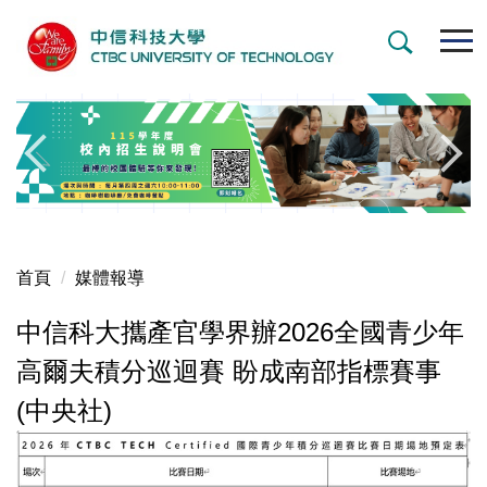
跳
到
主
要
內
容
區
首頁
媒體報導
中信科大攜產官學界辦2026全國青少年
高爾夫積分巡迴賽 盼成南部指標賽事
(中央社)