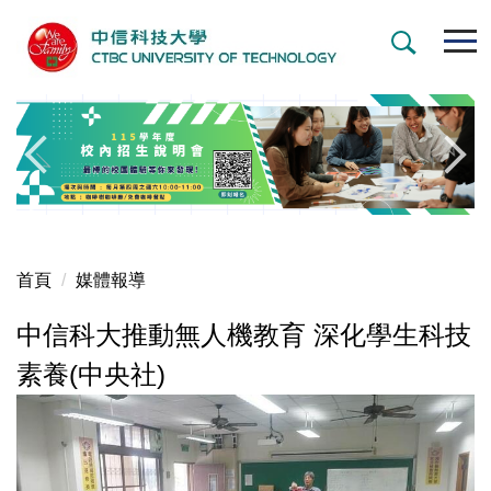
跳
到
主
要
內
容
區
首頁
媒體報導
中信科大推動無人機教育 深化學生科技
素養(中央社)