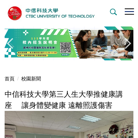
跳
到
主
要
內
容
區
首頁
校園新聞
中信科技大學第三人生大學推健康講
座 讓身體變健康 遠離照護傷害