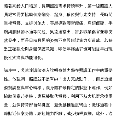
隨著高齡人口增加，長期照護需求持續攀升，第一線照護人
員經常需要協助個案翻身、起身、移位與行走支持，長時間
重複彎腰、支撐與施力，容易導致腰背痠痛、肩頸僵硬、手
腕與膝關節不適等問題。吳遠達指出，許多職業傷害並非突
然發生，而是日積月累的姿勢不良與錯誤施力所造成。若缺
乏正確觀念與身體保護意識，即使年輕族群也可能提早出現
慢性疼痛與功能退化。
講座中，吳遠達講師深入說明身體力學在照護工作中的重要
性。他強調，照護並不是單純「出力完成動作」，而是透過
姿勢調整與重心轉移，讓身體在最穩定的狀態下運作。例如
協助個案起身時，應屈膝取代彎腰，利用下肢大肌群承擔重
量，並保持背部自然挺直，避免腰椎過度彎曲；搬移過程中
應貼近個案身體，縮短施力距離，減少槓桿負擔。此外，適