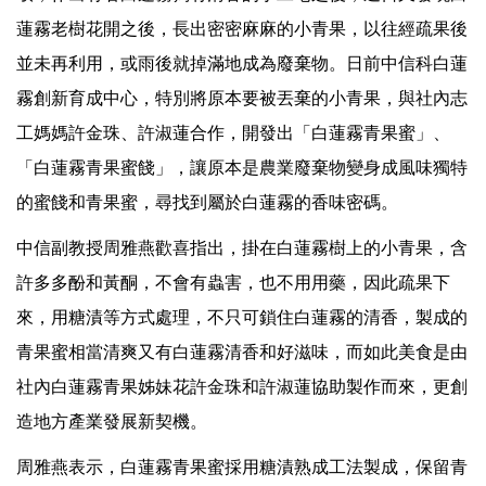
蓮霧老樹花開之後，長出密密麻麻的小青果，以往經疏果後
並未再利用，或雨後就掉滿地成為廢棄物。日前中信科白蓮
霧創新育成中心，特別將原本要被丟棄的小青果，與社內志
工媽媽許金珠、許淑蓮合作，開發出「白蓮霧青果蜜」、
「白蓮霧青果蜜餞」，讓原本是農業廢棄物變身成風味獨特
的蜜餞和青果蜜，尋找到屬於白蓮霧的香味密碼。
中信副教授周雅燕歡喜指出，掛在白蓮霧樹上的小青果，含
許多多酚和黃酮，不會有蟲害，也不用用藥，因此疏果下
來，用糖漬等方式處理，不只可鎖住白蓮霧的清香，製成的
青果蜜相當清爽又有白蓮霧清香和好滋味，而如此美食是由
社內白蓮霧青果姊妹花許金珠和許淑蓮協助製作而來，更創
造地方產業發展新契機。
周雅燕表示，白蓮霧青果蜜採用糖漬熟成工法製成，保留青