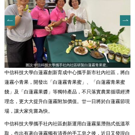
圖說:中信科技大學攜手社內社區研製白蓮霧青果蜜。
中信科技大學白蓮霧創新育成中心攜手新市社內社區，將白
蓮霧小青果，開發出「白蓮霧青果蜜」、「白蓮霧青果蜜
餞」及「白蓮霧果醬」等獨特產品，不只落實農業循環經濟
理念，更大大提升白蓮霧附加價值。廿一日將於白蓮霧節現
場，讓大家先嘗為快。
中信科技大學攜手社內社區創新運用白蓮霧葉潛熱式低溫萃
取，作出有著白蓮霧獨有清香的手工皂之後，近日又發現白