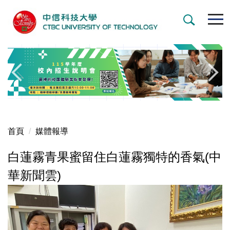
跳
到
主
要
內
容
區
首頁
媒體報導
白蓮霧青果蜜留住白蓮霧獨特的香氣(中
華新聞雲)