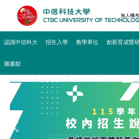
跳
到
無人機
主
要
內
認識中信科大
招生入學
教學單位
創新育成暨
容
區
圖書館