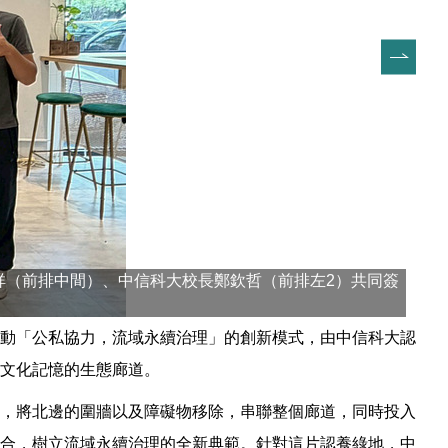
祥（前排中間）、中信科大校長鄭欽哲（前排左2）共同簽
推動「公私協力，流域永續治理」的創新模式，由中信科大認
文化記憶的生態廊道。
，將北邊的圍牆以及障礙物移除，串聯整個廊道，同時投入
合，樹立流域永續治理的全新典範。針對這片認養綠地，中