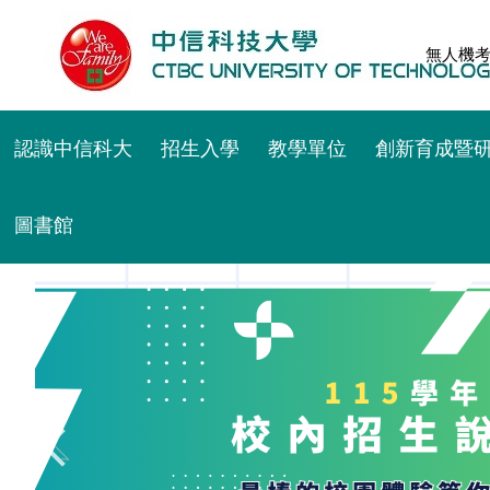
跳
到
無人機
主
要
內
認識中信科大
招生入學
教學單位
創新育成暨
容
區
圖書館