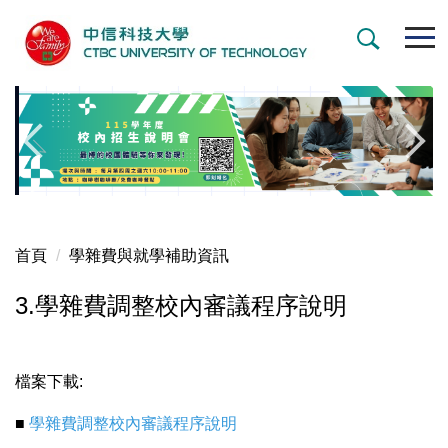
跳
到
主
要
內
容
區
首頁
學雜費與就學補助資訊
3.學雜費調整校內審議程序說明
檔案下載:
■
學雜費調整校內審議程序說明