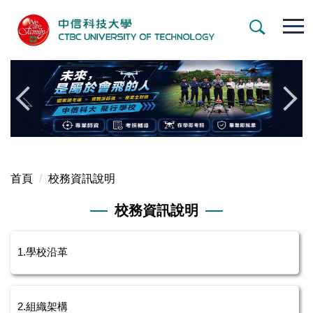
跳
到
主
要
內
容
區
首頁
校務資訊說明
校務資訊說明
1.學校沿革
2.組織架構